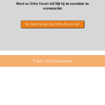
W
ord nu Ortho Forum-lid!
Kijk bij de
voordelen en
voorwaarden
Ik meld mij aan als Ortho Forum-lid!
© 2026
Ortho Documents
Privacy statement